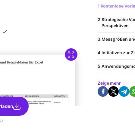
 Vorlage
Kostenlose Vor
nload
Strategische V
Perspektiven
Direkt verfügbar
Messgrößen und
Initiativen zur 
Anwendungsmög
Zeige mehr
rladen
sx