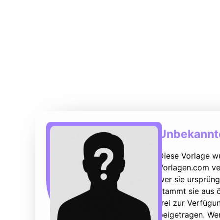
Unbekannte
Diese Vorlage w
Vorlagen.com ver
wer sie ursprüng
stammt sie aus ö
frei zur Verfüg
beigetragen. We