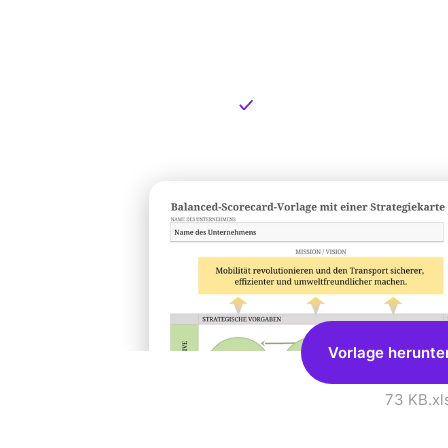
Kostenlose
zum Dow
Kostenloser Download
Vorlage herunte
73 KB
.xl