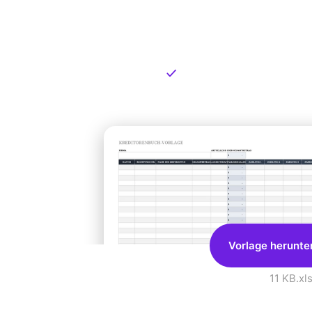
Kostenlose
zum Dow
Kostenloser Download
Vorlage herunte
11 KB
.xl