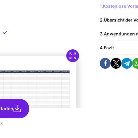
 Vorlage
Kostenlose Vor
nload
Übersicht der V
Direkt verfügbar
Anwendungen d
Fazit
rladen
sx