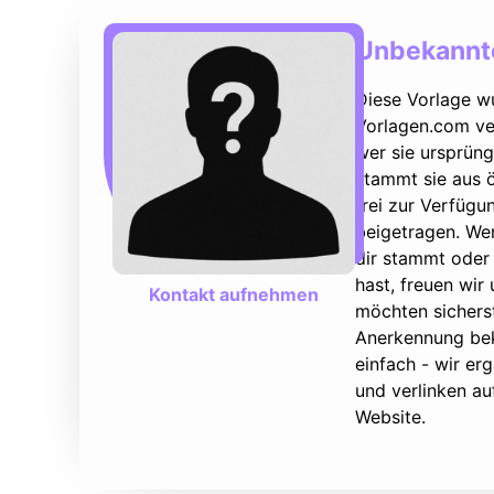
Unbekannte
Diese Vorlage w
Vorlagen.com ver
wer sie ursprüng
stammt sie aus ö
frei zur Verfüg
beigetragen. We
dir stammt oder 
hast, freuen wir
Kontakt aufnehmen
möchten sicherst
Anerkennung bek
einfach - wir e
und verlinken au
Website.