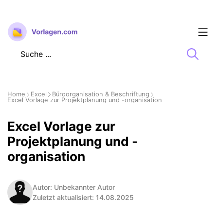
Zum
Inhalt
springen
Home
Excel
Büroorganisation & Beschriftung
Excel Vorlage zur Projektplanung und -organisation
Excel Vorlage zur
Projektplanung und -
organisation
Autor: Unbekannter Autor
Zuletzt aktualisiert: 14.08.2025