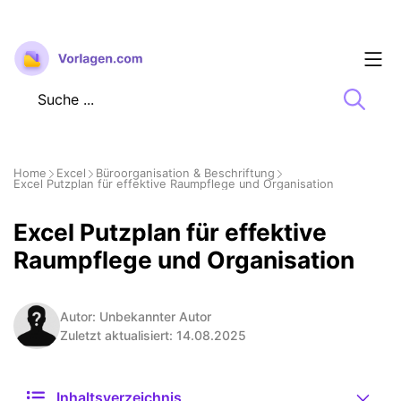
Zum
Inhalt
springen
Home
Excel
Büroorganisation & Beschriftung
Excel Putzplan für effektive Raumpflege und Organisation
Excel Putzplan für effektive
Raumpflege und Organisation
Autor: Unbekannter Autor
Zuletzt aktualisiert: 14.08.2025
Inhaltsverzeichnis