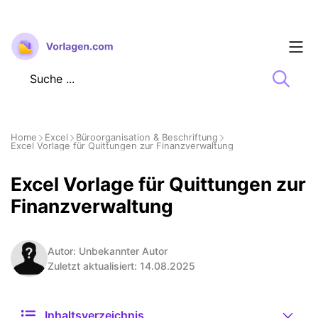
Zum
Inhalt
springen
Home
Excel
Büroorganisation & Beschriftung
Excel Vorlage für Quittungen zur Finanzverwaltung
Excel Vorlage für Quittungen zur
Finanzverwaltung
Autor: Unbekannter Autor
Zuletzt aktualisiert: 14.08.2025
Inhaltsverzeichnis