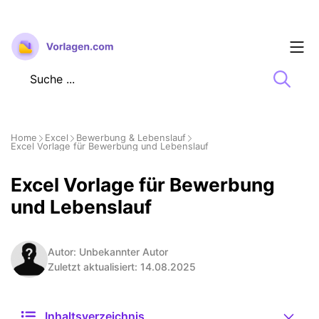
Zum
Inhalt
springen
Home
Excel
Bewerbung & Lebenslauf
Excel Vorlage für Bewerbung und Lebenslauf
Excel Vorlage für Bewerbung
und Lebenslauf
Autor: Unbekannter Autor
Zuletzt aktualisiert: 14.08.2025
Inhaltsverzeichnis