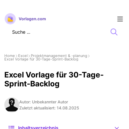
Zum
Inhalt
springen
Home
Excel
Projektmanagement & -planung
Excel Vorlage für 30-Tage-Sprint-Backlog
Excel Vorlage für 30-Tage-
Sprint-Backlog
Autor: Unbekannter Autor
Zuletzt aktualisiert: 14.08.2025
Inhaltsverzeichnis