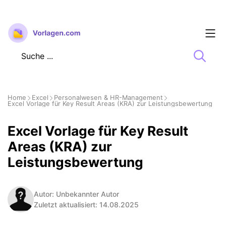
Zum
Inhalt
springen
Home
Excel
Personalwesen & HR-Management
Excel Vorlage für Key Result Areas (KRA) zur Leistungsbewertung
Excel Vorlage für Key Result
Areas (KRA) zur
Leistungsbewertung
Autor: Unbekannter Autor
Zuletzt aktualisiert: 14.08.2025