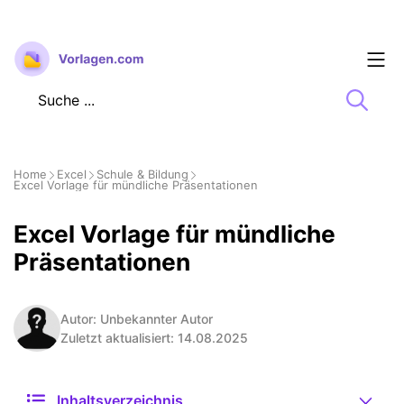
Zum
Inhalt
springen
Home
Excel
Schule & Bildung
Excel Vorlage für mündliche Präsentationen
Excel Vorlage für mündliche
Präsentationen
Autor: Unbekannter Autor
Zuletzt aktualisiert: 14.08.2025
Inhaltsverzeichnis