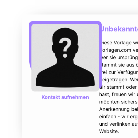
Unbekannte
Diese Vorlage w
Vorlagen.com ver
wer sie ursprüng
stammt sie aus ö
frei zur Verfüg
beigetragen. We
dir stammt oder 
hast, freuen wir
Kontakt aufnehmen
möchten sicherst
Anerkennung bek
einfach - wir e
und verlinken au
Website.