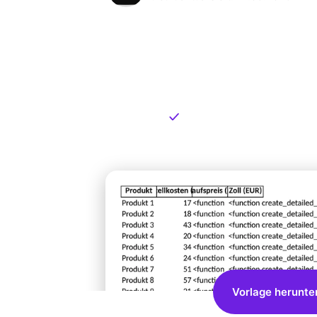
Kostenlose
zum Dow
Kostenloser Download
Vorlage herunte