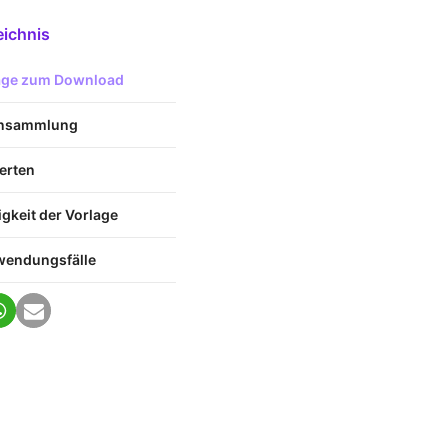
eichnis
lage zum Download
ensammlung
erten
keit der Vorlage
wendungsfälle