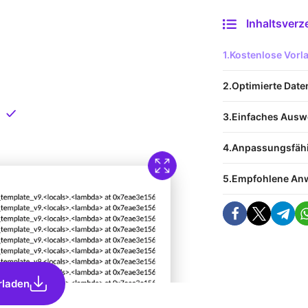
Inhaltsverz
 Vorlage
Kostenlose Vor
nload
Optimierte Dat
Direkt verfügbar
Einfaches Ausw
Anpassungsfähig
Empfohlene An
rladen