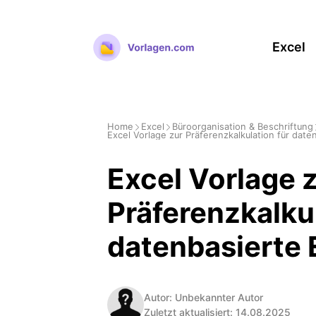
Zum
Inhalt
Excel
springen
Home
Excel
Büroorganisation & Beschriftung
Excel Vorlage zur Präferenzkalkulation für dat
Excel Vorlage 
Präferenzkalkul
datenbasierte
Autor: Unbekannter Autor
Zuletzt aktualisiert: 14.08.2025