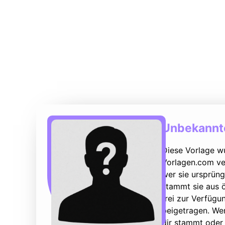
Unbekannte
Diese Vorlage w
Vorlagen.com ver
wer sie ursprüng
stammt sie aus ö
frei zur Verfüg
beigetragen. We
dir stammt oder 