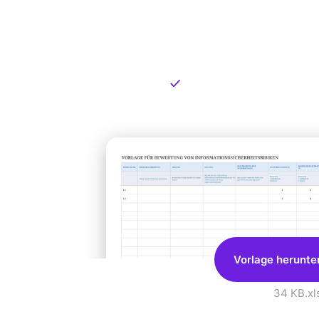
Kostenlose
zum Dow
Kostenloser Download
Vorlage herunte
34 KB
.xl