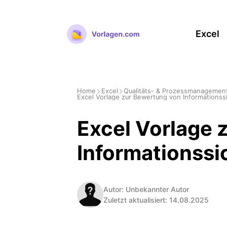
Zum
Inhalt
Excel
springen
Home
Excel
Qualitäts- & Prozessmanagemen
Excel Vorlage zur Bewertung von Informationssi
Excel Vorlage 
Informationssi
Autor: Unbekannter Autor
Zuletzt aktualisiert: 14.08.2025