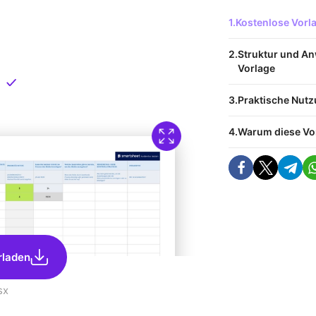
 Vorlage
Kostenlose Vor
nload
Struktur und A
Vorlage
Direkt verfügbar
Praktische Nut
Warum diese Vo
rladen
sx