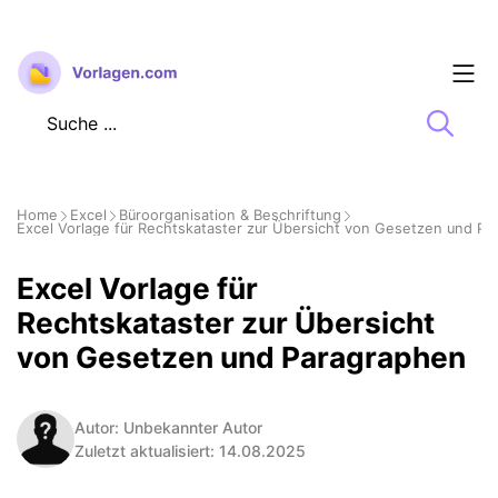
Zum
Inhalt
springen
Home
Excel
Büroorganisation & Beschriftung
Excel Vorlage für Rechtskataster zur Übersicht von Gesetzen und P
Excel Vorlage für
Rechtskataster zur Übersicht
von Gesetzen und Paragraphen
Autor: Unbekannter Autor
Zuletzt aktualisiert: 14.08.2025