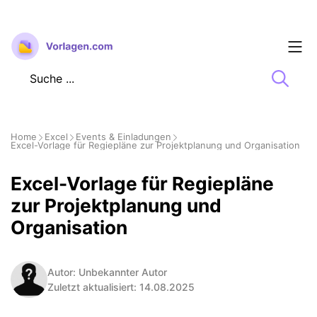
Zum
Inhalt
springen
Home
Excel
Events & Einladungen
Excel-Vorlage für Regiepläne zur Projektplanung und Organisation
Excel-Vorlage für Regiepläne
zur Projektplanung und
Organisation
Autor: Unbekannter Autor
Zuletzt aktualisiert: 14.08.2025