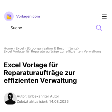
Zum
Inhalt
springen
Home
Excel
Büroorganisation & Beschriftung
Excel Vorlage für Reparaturaufträge zur effizienten Verwaltung
Excel Vorlage für
Reparaturaufträge zur
effizienten Verwaltung
Autor: Unbekannter Autor
Zuletzt aktualisiert: 14.08.2025