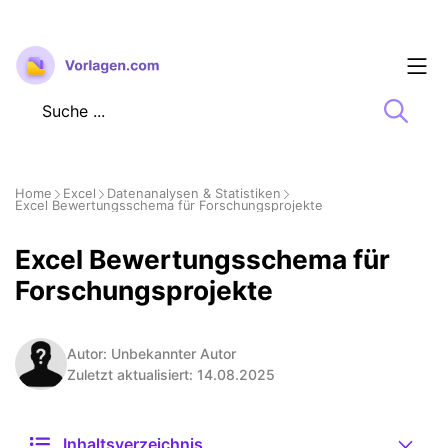
Zum
Inhalt
springen
Home
Excel
Datenanalysen & Statistiken
Excel Bewertungsschema für Forschungsprojekte
Excel Bewertungsschema für
Forschungsprojekte
Autor: Unbekannter Autor
Zuletzt aktualisiert: 14.08.2025
Inhaltsverzeichnis