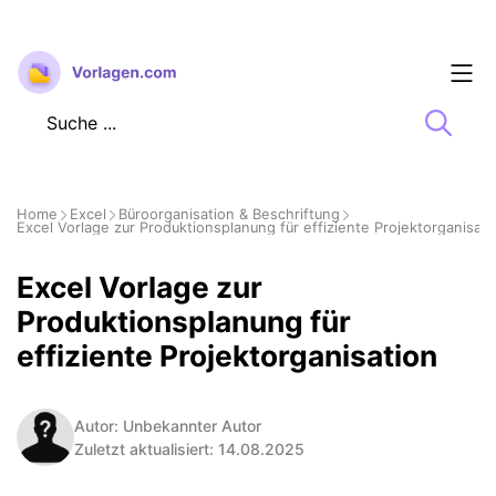
Zum
Inhalt
springen
Home
Excel
Büroorganisation & Beschriftung
Excel Vorlage zur Produktionsplanung für effiziente Projektorganisati
Excel Vorlage zur
Produktionsplanung für
effiziente Projektorganisation
Autor: Unbekannter Autor
Zuletzt aktualisiert: 14.08.2025