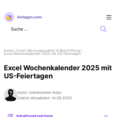
Zum
Inhalt
springen
Home
Excel
Büroorganisation & Beschriftung
Excel Wochenkalender 2025 mit US-Feiertagen
Excel Wochenkalender 2025 mit
US-Feiertagen
Autor: Unbekannter Autor
Zuletzt aktualisiert: 14.08.2025
Inhaltsverzeichnis