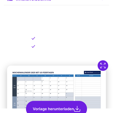
Kostenlose Vorlage zum
Download
Kostenloser Download
Direkt verfügbar
Vorlage herunterladen