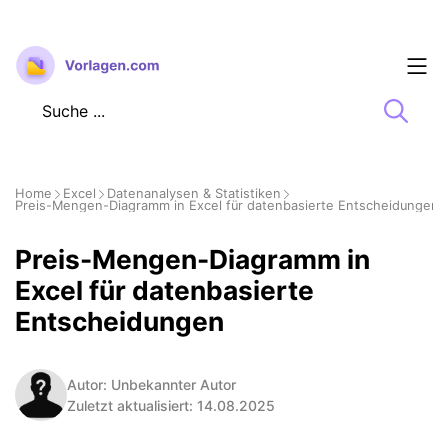
Zum
Inhalt
springen
Home
Excel
Datenanalysen & Statistiken
Preis-Mengen-Diagramm in Excel für datenbasierte Entscheidungen
Preis-Mengen-Diagramm in
Excel für datenbasierte
Entscheidungen
Autor: Unbekannter Autor
Zuletzt aktualisiert: 14.08.2025