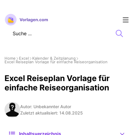
Zum
Inhalt
springen
Home
Excel
Kalender & Zeitplanung
Excel Reiseplan Vorlage für einfache Reiseorganisation
Excel Reiseplan Vorlage für
einfache Reiseorganisation
Autor: Unbekannter Autor
Zuletzt aktualisiert: 14.08.2025
Inhaltsverzeichnis