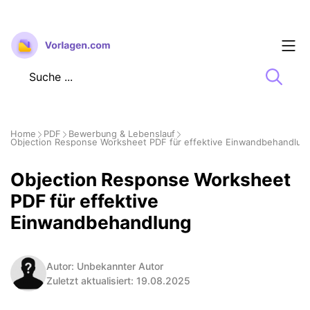
Zum
Inhalt
springen
Home
PDF
Bewerbung & Lebenslauf
Objection Response Worksheet PDF für effektive Einwandbehandlun
Objection Response Worksheet
PDF für effektive
Einwandbehandlung
Autor: Unbekannter Autor
Zuletzt aktualisiert: 19.08.2025