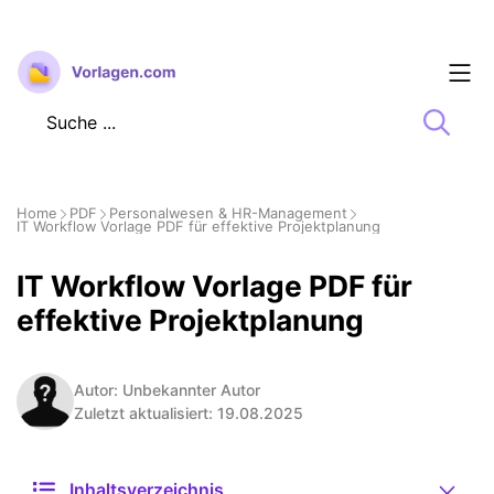
Zum
Inhalt
springen
Home
PDF
Personalwesen & HR-Management
IT Workflow Vorlage PDF für effektive Projektplanung
IT Workflow Vorlage PDF für
effektive Projektplanung
Autor: Unbekannter Autor
Zuletzt aktualisiert: 19.08.2025
Inhaltsverzeichnis