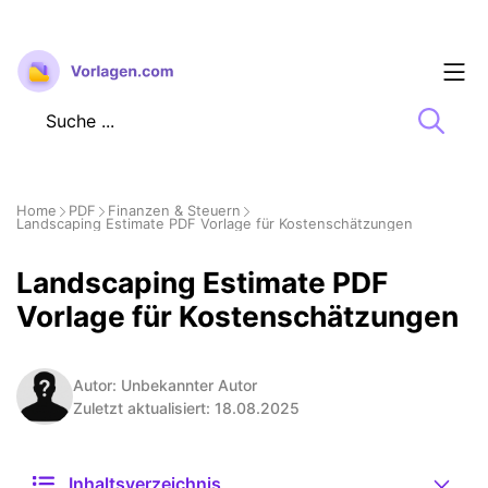
Zum
Inhalt
springen
Home
PDF
Finanzen & Steuern
Landscaping Estimate PDF Vorlage für Kostenschätzungen
Landscaping Estimate PDF
Vorlage für Kostenschätzungen
Autor: Unbekannter Autor
Zuletzt aktualisiert: 18.08.2025
Inhaltsverzeichnis