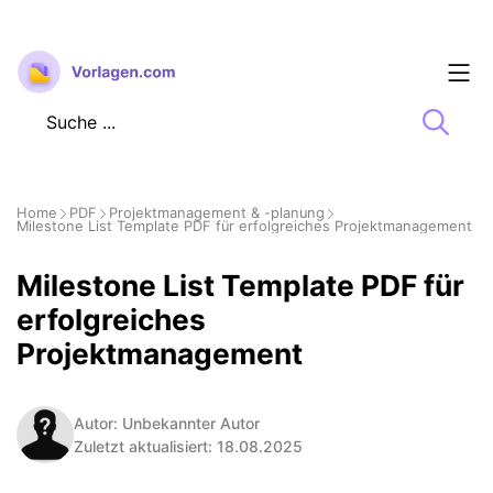
Zum
Inhalt
springen
Home
PDF
Projektmanagement & -planung
Milestone List Template PDF für erfolgreiches Projektmanagement
Milestone List Template PDF für
erfolgreiches
Projektmanagement
Autor: Unbekannter Autor
Zuletzt aktualisiert: 18.08.2025