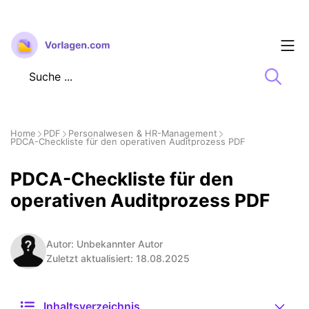
Zum
Inhalt
springen
Home
PDF
Personalwesen & HR-Management
PDCA-Checkliste für den operativen Auditprozess PDF
PDCA-Checkliste für den
operativen Auditprozess PDF
Autor: Unbekannter Autor
Zuletzt aktualisiert: 18.08.2025
Inhaltsverzeichnis