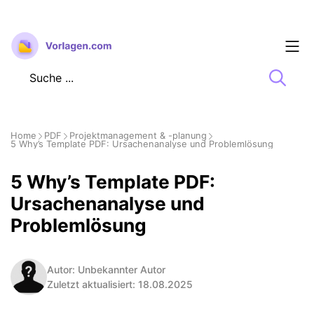
Zum
Inhalt
springen
Home
PDF
Projektmanagement & -planung
5 Why’s Template PDF: Ursachenanalyse und Problemlösung
5 Why’s Template PDF:
Ursachenanalyse und
Problemlösung
Autor: Unbekannter Autor
Zuletzt aktualisiert: 18.08.2025