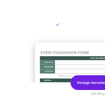
Kostenlose
zum Dow
Kostenloser Download
Vorlage herunte
128 KB
.p