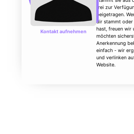
stammt sie aus ö
frei zur Verfüg
beigetragen. We
dir stammt oder 
hast, freuen wir
Kontakt aufnehmen
möchten sicherst
Anerkennung bek
einfach - wir e
und verlinken au
Website.