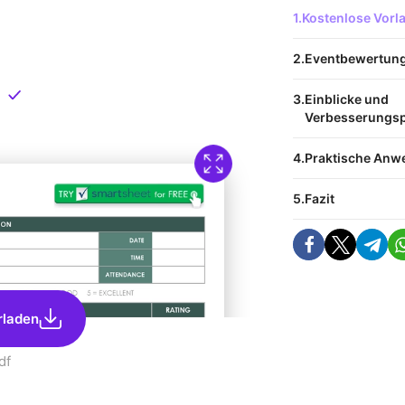
 Vorlage
Kostenlose Vor
nload
Eventbewertung
Direkt verfügbar
Einblicke und
Verbesserungsp
Praktische An
Fazit
rladen
df