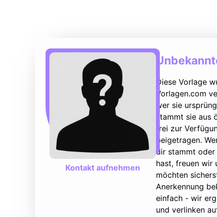
Unbekannte
Diese Vorlage w
Vorlagen.com ver
wer sie ursprüng
stammt sie aus ö
frei zur Verfüg
beigetragen. We
dir stammt oder 
hast, freuen wir
Kontakt aufnehmen
möchten sicherst
Anerkennung bek
einfach - wir e
und verlinken au