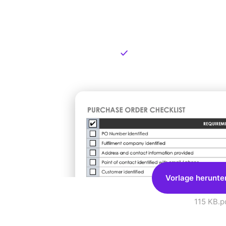
Kostenlose
zum Dow
Kostenloser Download
Vorlage herunte
115 KB
.p