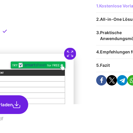
 Vorlage
Kostenlose Vor
nload
All-in-One Lösu
Direkt verfügbar
Praktische
Anwendungsmög
Empfehlungen f
Fazit
rladen
df