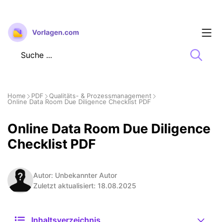
Zum
Inhalt
springen
Home
PDF
Qualitäts- & Prozessmanagement
Online Data Room Due Diligence Checklist PDF
Online Data Room Due Diligence
Checklist PDF
Autor: Unbekannter Autor
Zuletzt aktualisiert: 18.08.2025
Inhaltsverzeichnis