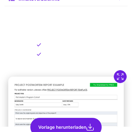
Kostenlose Vorlage zum
Download
Kostenloser Download
Direkt verfügbar
Vorlage herunterladen