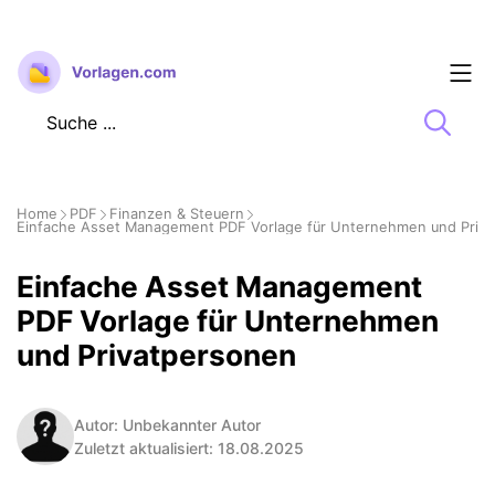
Zum
Inhalt
springen
Home
PDF
Finanzen & Steuern
Einfache Asset Management PDF Vorlage für Unternehmen und Priv
Einfache Asset Management
PDF Vorlage für Unternehmen
und Privatpersonen
Autor: Unbekannter Autor
Zuletzt aktualisiert: 18.08.2025