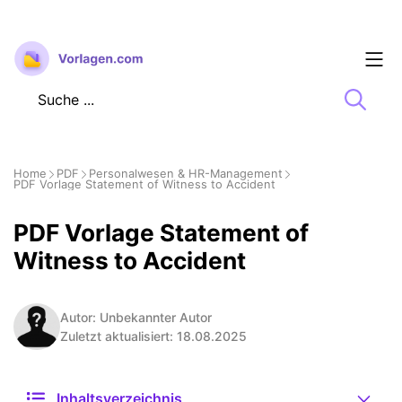
Zum
Inhalt
springen
Home
PDF
Personalwesen & HR-Management
PDF Vorlage Statement of Witness to Accident
PDF Vorlage Statement of
Witness to Accident
Autor: Unbekannter Autor
Zuletzt aktualisiert: 18.08.2025
Inhaltsverzeichnis