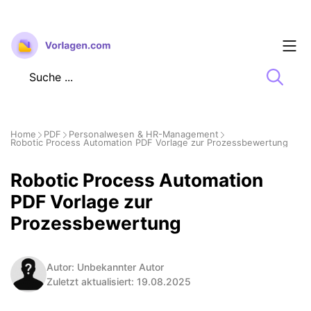
Zum
Inhalt
springen
Home
PDF
Personalwesen & HR-Management
Robotic Process Automation PDF Vorlage zur Prozessbewertung
Robotic Process Automation
PDF Vorlage zur
Prozessbewertung
Autor: Unbekannter Autor
Zuletzt aktualisiert: 19.08.2025