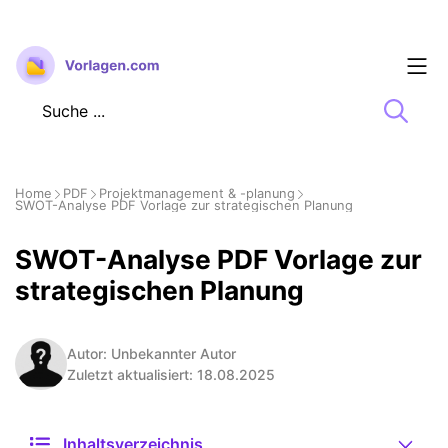
Zum
Inhalt
springen
Home
PDF
Projektmanagement & -planung
SWOT-Analyse PDF Vorlage zur strategischen Planung
SWOT-Analyse PDF Vorlage zur
strategischen Planung
Autor: Unbekannter Autor
Zuletzt aktualisiert: 18.08.2025
Inhaltsverzeichnis