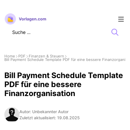
Zum
Inhalt
springen
Home
PDF
Finanzen & Steuern
Bill Payment Schedule Template PDF für eine bessere Finanzorganisa
Bill Payment Schedule Template
PDF für eine bessere
Finanzorganisation
Autor: Unbekannter Autor
Zuletzt aktualisiert: 19.08.2025