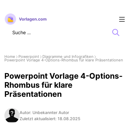
Zum
Inhalt
springen
Home
Powerpoint
Diagramme und Infografiken
Powerpoint Vorlage 4-Options-Rhombus für klare Präsentationen
Powerpoint Vorlage 4-Options-
Rhombus für klare
Präsentationen
Autor: Unbekannter Autor
Zuletzt aktualisiert: 18.08.2025