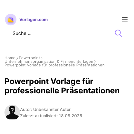
Zum
Inhalt
springen
Home
Powerpoint
Unternehmensorganisation & Firmenunterlagen
Powerpoint Vorlage für professionelle Präsentationen
Powerpoint Vorlage für
professionelle Präsentationen
Autor: Unbekannter Autor
Zuletzt aktualisiert: 18.08.2025