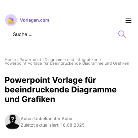
Zum
Inhalt
springen
Home
Powerpoint
Diagramme und Infografiken
Powerpoint Vorlage für beeindruckende Diagramme und Grafiken
Powerpoint Vorlage für
beeindruckende Diagramme
und Grafiken
Autor: Unbekannter Autor
Zuletzt aktualisiert: 18.08.2025