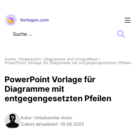
Zum
Inhalt
springen
Home
Powerpoint
Diagramme und Infografiken
PowerPoint Vorlage für Diagramme mit entgegengesetzten Pfeilen
PowerPoint Vorlage für
Diagramme mit
entgegengesetzten Pfeilen
Autor: Unbekannter Autor
Zuletzt aktualisiert: 18.08.2025