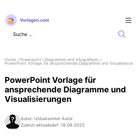
Zum
Inhalt
springen
Home
Powerpoint
Diagramme und Infografiken
PowerPoint Vorlage für ansprechende Diagramme und Visualisierung
PowerPoint Vorlage für
ansprechende Diagramme und
Visualisierungen
Autor: Unbekannter Autor
Zuletzt aktualisiert: 18.08.2025