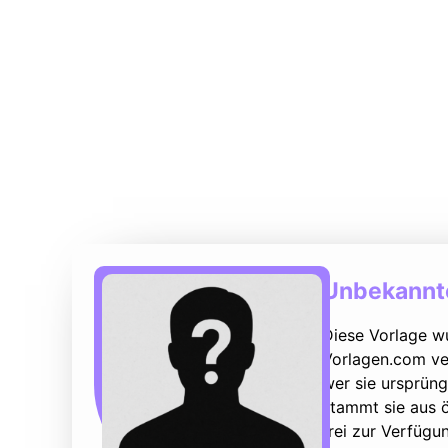
Unbekannte
Diese Vorlage w
Vorlagen.com ver
wer sie ursprüng
stammt sie aus ö
frei zur Verfüg