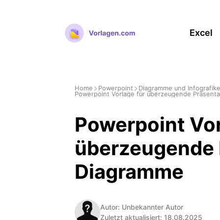
Zum
Inhalt
Excel
springen
Home
Powerpoint
Diagramme und Infografik
Powerpoint Vorlage für überzeugende Präsent
Powerpoint Vor
überzeugende 
Diagramme
Autor: Unbekannter Autor
Zuletzt aktualisiert: 18.08.2025