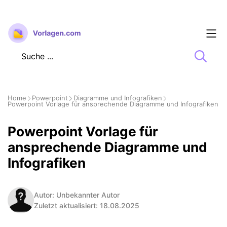
Zum
Inhalt
springen
Home
Powerpoint
Diagramme und Infografiken
Powerpoint Vorlage für ansprechende Diagramme und Infografiken
Powerpoint Vorlage für
ansprechende Diagramme und
Infografiken
Autor: Unbekannter Autor
Zuletzt aktualisiert: 18.08.2025