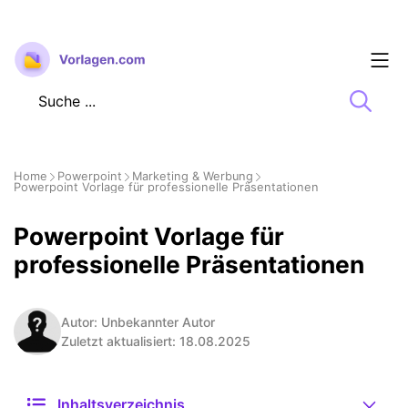
Zum
Inhalt
springen
Home
Powerpoint
Marketing & Werbung
Powerpoint Vorlage für professionelle Präsentationen
Powerpoint Vorlage für
professionelle Präsentationen
Autor: Unbekannter Autor
Zuletzt aktualisiert: 18.08.2025
Inhaltsverzeichnis