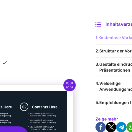
Inhaltsverz
 Vorlage
Kostenlose Vor
nload
Struktur der Vo
Direkt verfügbar
Gestalte eindru
Präsentationen
Vielseitige
Anwendungsmög
Empfehlungen f
Zeige mehr