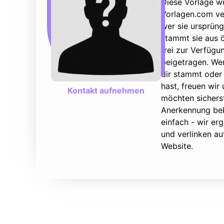
Diese Vorlage w
Vorlagen.com ver
wer sie ursprüng
stammt sie aus ö
frei zur Verfüg
beigetragen. We
dir stammt oder 
hast, freuen wir
Kontakt aufnehmen
möchten sicherst
Anerkennung bek
einfach - wir e
und verlinken au
Website.