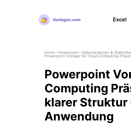
Zum
Inhalt
Excel
springen
Home
Powerpoint
Datenanalysen & Statistik
Powerpoint Vorlage für Cloud Computing Präsen
Powerpoint Vor
Computing Prä
klarer Struktur
Anwendung