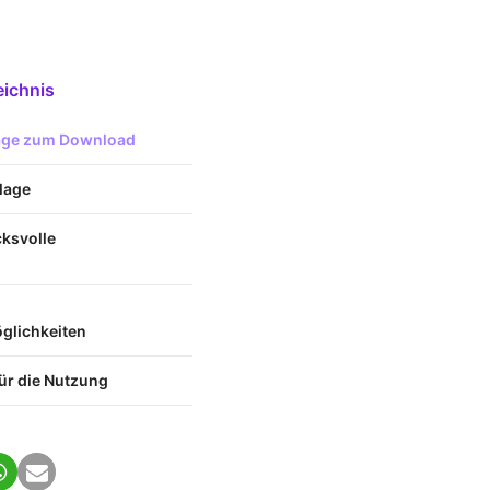
eichnis
lage zum Download
rlage
cksvolle
lichkeiten
ür die Nutzung