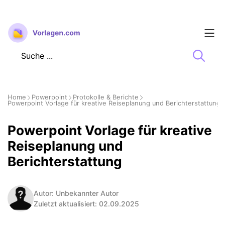
Zum
Inhalt
springen
Home
Powerpoint
Protokolle & Berichte
Powerpoint Vorlage für kreative Reiseplanung und Berichterstattung
Powerpoint Vorlage für kreative
Reiseplanung und
Berichterstattung
Autor: Unbekannter Autor
Zuletzt aktualisiert: 02.09.2025