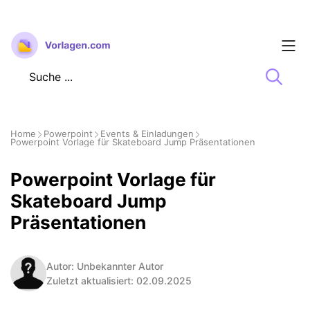
Zum
Inhalt
springen
Home
Powerpoint
Events & Einladungen
Powerpoint Vorlage für Skateboard Jump Präsentationen
Powerpoint Vorlage für
Skateboard Jump
Präsentationen
Autor: Unbekannter Autor
Zuletzt aktualisiert: 02.09.2025