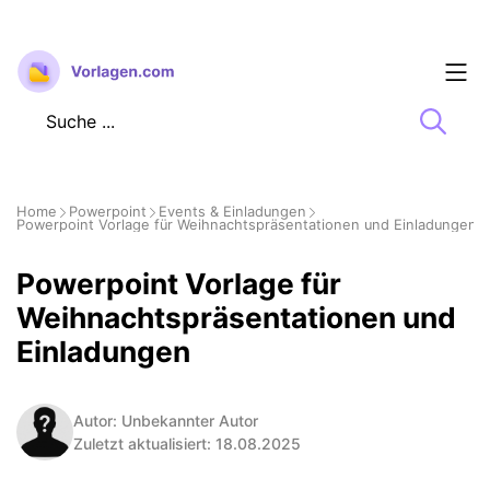
Zum
Inhalt
springen
Home
Powerpoint
Events & Einladungen
Powerpoint Vorlage für Weihnachtspräsentationen und Einladungen
Powerpoint Vorlage für
Weihnachtspräsentationen und
Einladungen
Autor: Unbekannter Autor
Zuletzt aktualisiert: 18.08.2025