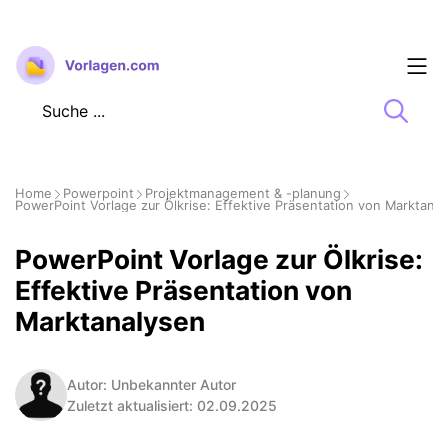
Zum
Inhalt
springen
Home
Powerpoint
Projektmanagement & -planung
PowerPoint Vorlage zur Ölkrise: Effektive Präsentation von Marktana
PowerPoint Vorlage zur Ölkrise:
Effektive Präsentation von
Marktanalysen
Autor: Unbekannter Autor
Zuletzt aktualisiert: 02.09.2025