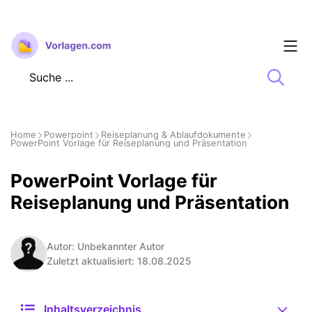
Zum
Inhalt
springen
Home
Powerpoint
Reiseplanung & Ablaufdokumente
PowerPoint Vorlage für Reiseplanung und Präsentation
PowerPoint Vorlage für
Reiseplanung und Präsentation
Autor: Unbekannter Autor
Zuletzt aktualisiert: 18.08.2025
Inhaltsverzeichnis