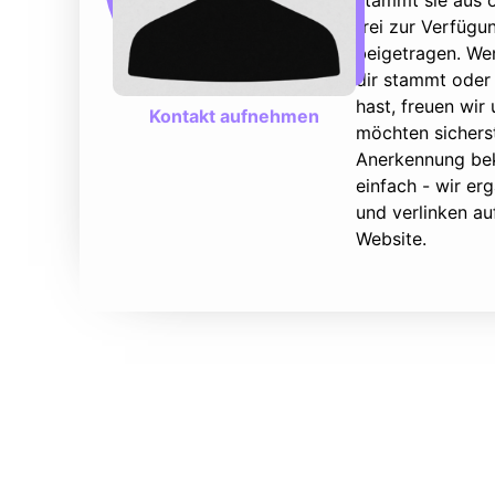
stammt sie aus ö
frei zur Verfüg
beigetragen. We
dir stammt oder 
hast, freuen wir
Kontakt aufnehmen
möchten sicherst
Anerkennung bek
einfach - wir e
und verlinken au
Website.