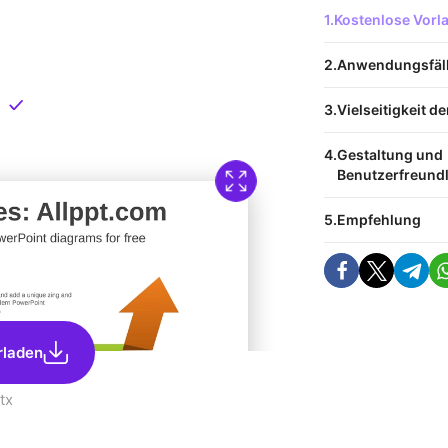
 Vorlage
Kostenlose Vor
nload
Anwendungsfäl
Direkt verfügbar
Vielseitigkeit d
Gestaltung und
Benutzerfreundl
Empfehlung
rladen
tx