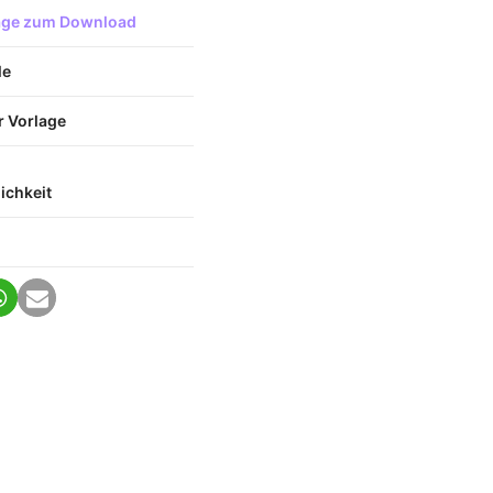
lage zum Download
le
er Vorlage
ichkeit