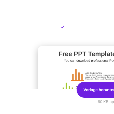
Kostenlose
zum Dow
Kostenloser Download
Vorlage herunte
60 KB
.pp