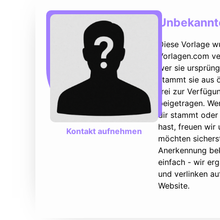
Unbekannte
Diese Vorlage w
Vorlagen.com ver
wer sie ursprüng
stammt sie aus ö
frei zur Verfüg
beigetragen. We
dir stammt oder 
hast, freuen wir
Kontakt aufnehmen
möchten sicherst
Anerkennung bek
einfach - wir e
und verlinken au
Website.