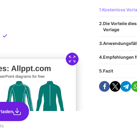
 Vorlage
Kostenlose Vor
nload
Die Vorteile die
Vorlage
Direkt verfügbar
Anwendungsfälle
Empfehlungen f
Fazit
rladen
tx