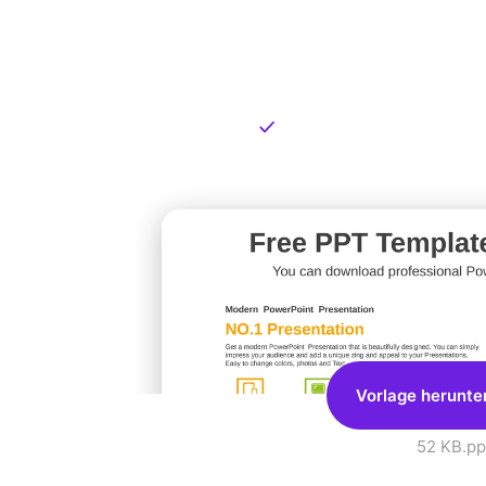
Kostenlose
zum Dow
Kostenloser Download
Vorlage herunte
52 KB
.pp