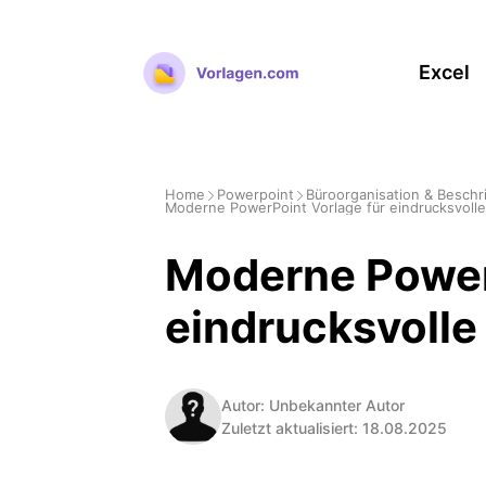
Zum
Inhalt
Excel
springen
Home
Powerpoint
Büroorganisation & Beschr
Moderne PowerPoint Vorlage für eindrucksvoll
Moderne Power
eindrucksvolle
Autor: Unbekannter Autor
Zuletzt aktualisiert: 18.08.2025